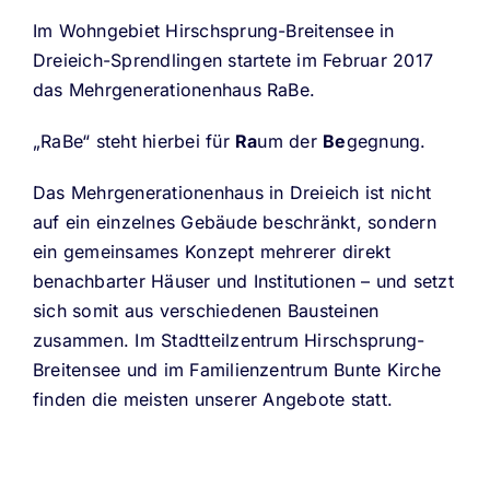
Im Wohngebiet Hirschsprung-Breitensee in
RaBe Mitgestalten
Dreieich-Sprendlingen startete im Februar 2017
das Mehrgenerationenhaus RaBe.
„RaBe“ steht hierbei für
Ra
um der
Be
gegnung.
Das Mehrgenerationenhaus in Dreieich ist nicht
auf ein einzelnes Gebäude beschränkt, sondern
ein gemeinsames Konzept mehrerer direkt
benachbarter Häuser und Institutionen – und setzt
sich somit aus verschiedenen Bausteinen
zusammen. Im Stadtteilzentrum Hirschsprung-
Breitensee und im Familienzentrum Bunte Kirche
finden die meisten unserer Angebote statt.