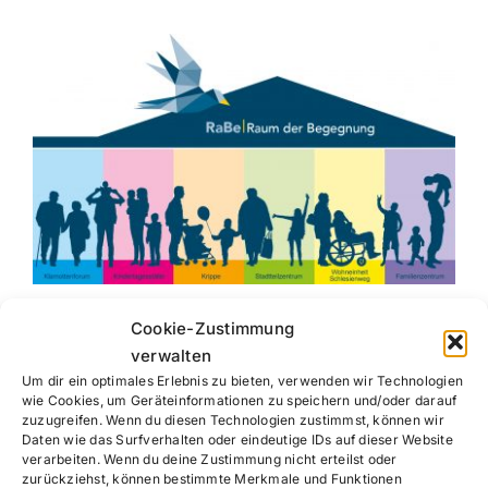
Die Häuser des RaBe
Cookie-Zustimmung
verwalten
Als offener Begegnungsort für Menschen jeden
Um dir ein optimales Erlebnis zu bieten, verwenden wir Technologien
Alters, mit unterschiedlicher Herkunft oder
wie Cookies, um Geräteinformationen zu speichern und/oder darauf
kulturellem Hintergrund freuen wir uns, eines von
zuzugreifen. Wenn du diesen Technologien zustimmst, können wir
Daten wie das Surfverhalten oder eindeutige IDs auf dieser Website
rund 550 Mehrgenerationenhäuser bundesweit zu
verarbeiten. Wenn du deine Zustimmung nicht erteilst oder
sein und durch das Bundesministerium für
zurückziehst, können bestimmte Merkmale und Funktionen