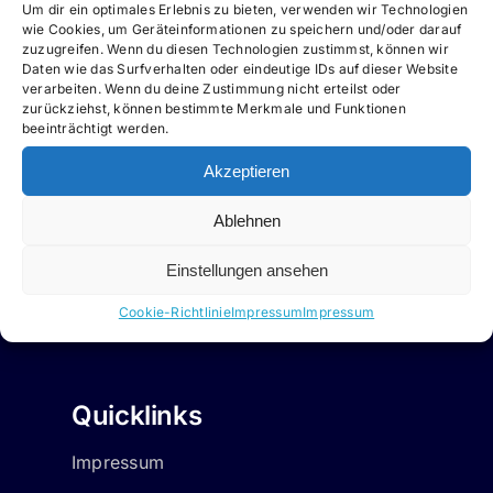
Um dir ein optimales Erlebnis zu bieten, verwenden wir Technologien
Kontakt
wie Cookies, um Geräteinformationen zu speichern und/oder darauf
zuzugreifen. Wenn du diesen Technologien zustimmst, können wir
Daten wie das Surfverhalten oder eindeutige IDs auf dieser Website
Allgemeines Postfach des RaBe
verarbeiten. Wenn du deine Zustimmung nicht erteilst oder
zurückziehst, können bestimmte Merkmale und Funktionen
beeinträchtigt werden.
Wenn Sie das untenstehende
Kontaktformular benutzen, leiten wir Ihre
Akzeptieren
E-Mail an die zuständige Person weiter.
Ablehnen
Kontakt
Einstellungen ansehen
Cookie-Richtlinie
Impressum
Impressum
Quicklinks
Impressum