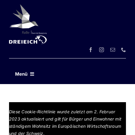
Zum
Inhalt
springen
Menü
Willkommen im RaBe
Häuser
Diese Cookie-Richtlinie wurde zuletzt am 2. Februar
2023 aktualisiert und gilt für Bürger und Einwohner mit
ständigem Wohnsitz im Europäischen Wirtschaftsraum
Angebote
und der Schweiz.