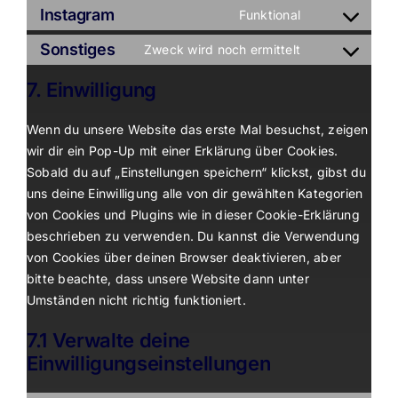
to
Instagram
Funktional
facebook
Consent
service
to
Sonstiges
Zweck wird noch ermittelt
linkedin
Consent
service
to
7. Einwilligung
instagram
service
sonstiges
Wenn du unsere Website das erste Mal besuchst, zeigen
wir dir ein Pop-Up mit einer Erklärung über Cookies.
Sobald du auf „Einstellungen speichern“ klickst, gibst du
uns deine Einwilligung alle von dir gewählten Kategorien
von Cookies und Plugins wie in dieser Cookie-Erklärung
beschrieben zu verwenden. Du kannst die Verwendung
von Cookies über deinen Browser deaktivieren, aber
bitte beachte, dass unsere Website dann unter
Umständen nicht richtig funktioniert.
7.1 Verwalte deine
Einwilligungseinstellungen