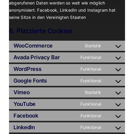
abgerufenen Daten werden so weit wie möglich
anonymisiert. Facebook, LinkedIn und Instagram hat
seine Sitze in den Vereinigten Staaten
6. Platzierte Cookies
WooCommerce
Statistik
Consent
to
Avada Privacy Bar
Funktional
Consent
service
to
WordPress
Funktional
woocommerce
Consent
service
to
Google Fonts
Funktional
avada-
Consent
service
privacy-
to
Vimeo
Statistik
wordpress
Consent
bar
service
to
YouTube
Funktional
google-
Consent
service
fonts
to
Facebook
Funktional
vimeo
Consent
service
to
LinkedIn
Funktional
youtube
Consent
service